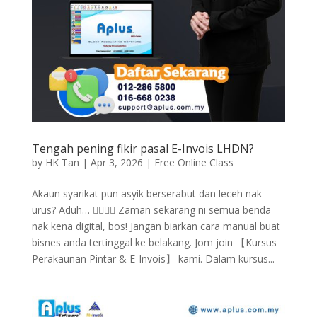
Tengah pening fikir pasal E-Invois LHDN?
by
HK Tan
|
Apr 3, 2026
|
Free Online Class
Akaun syarikat pun asyik berserabut dan leceh nak
urus? Aduh… 🤦‍♂️🤦‍♀️ Zaman sekarang ni semua benda
nak kena digital, bos! Jangan biarkan cara manual buat
bisnes anda tertinggal ke belakang. Jom join 【Kursus
Perakaunan Pintar & E-Invois】 kami. Dalam kursus...