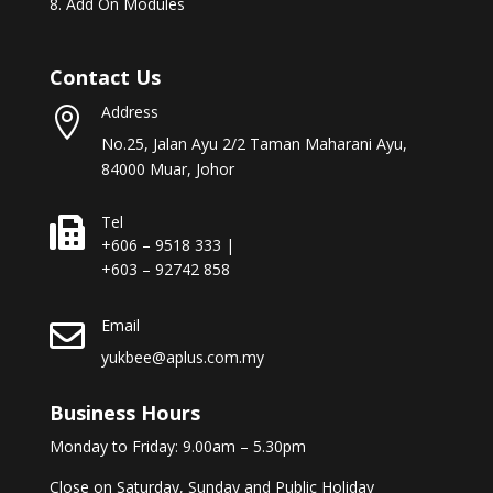
Add On Modules
Contact Us
Address

No.25, Jalan Ayu 2/2 Taman Maharani Ayu,
84000 Muar, Johor
Tel

+606 – 9518 333 |
+603 – 92742 858
Email

yukbee@aplus.com.my
Business Hours
Monday to Friday: 9.00am – 5.30pm
Close on Saturday, Sunday and Public Holiday